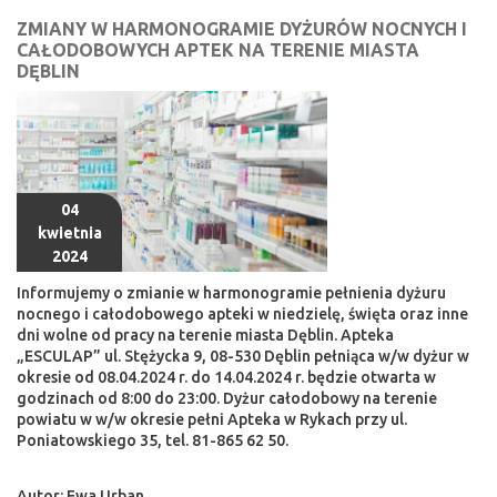
ZMIANY W HARMONOGRAMIE DYŻURÓW NOCNYCH I
CAŁODOBOWYCH APTEK NA TERENIE MIASTA
DĘBLIN
04
kwietnia
2024
Informujemy o zmianie w harmonogramie pełnienia dyżuru
nocnego i całodobowego apteki w niedzielę, święta oraz inne
dni wolne od pracy na terenie miasta Dęblin. Apteka
„ESCULAP” ul. Stężycka 9, 08-530 Dęblin pełniąca w/w dyżur w
okresie od 08.04.2024 r. do 14.04.2024 r. będzie otwarta w
godzinach od 8:00 do 23:00. Dyżur całodobowy na terenie
powiatu w w/w okresie pełni Apteka w Rykach przy ul.
Poniatowskiego 35, tel. 81-865 62 50.
Autor: Ewa Urban