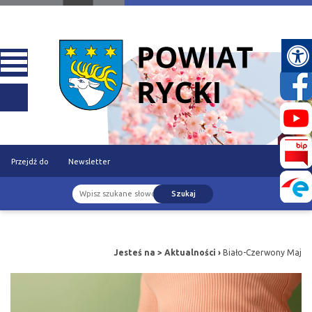
Przejdź do
Newsletter
Szukaj
treści
Jesteś na >
Aktualności
›
Biało-Czerwony Maj