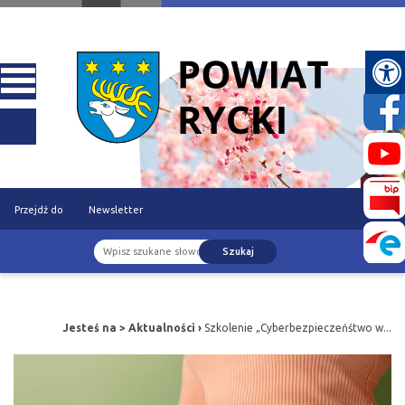
Przejdź do
Newsletter
Szukaj
treści
Jesteś na >
Aktualności
›
Szkolenie „Cyberbezpieczeńśtwo w...