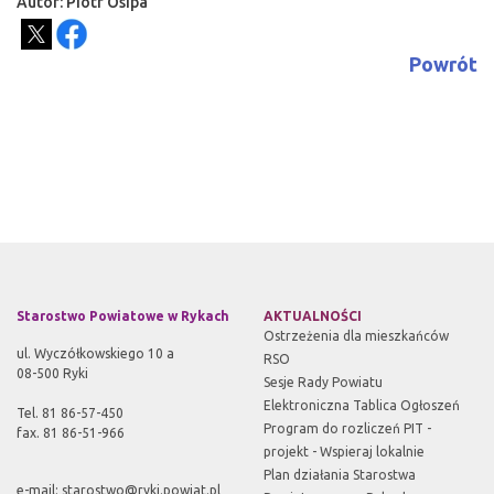
Autor: Piotr Osipa
Powrót
Starostwo Powiatowe w Rykach
AKTUALNOŚCI
Ostrzeżenia dla mieszkańców
ul. Wyczółkowskiego 10 a
RSO
08-500 Ryki
Sesje Rady Powiatu
Elektroniczna Tablica Ogłoszeń
Tel. 81 86-57-450
Program do rozliczeń PIT -
fax. 81 86-51-966
projekt - Wspieraj lokalnie
Plan działania Starostwa
e-mail:
starostwo@ryki.powiat.pl