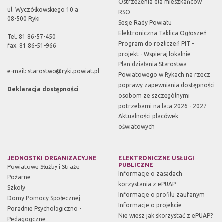
Ostrzeżenia dla mieszkańców
ul. Wyczółkowskiego 10 a
RSO
08-500 Ryki
Sesje Rady Powiatu
Elektroniczna Tablica Ogłoszeń
Tel. 81 86-57-450
Program do rozliczeń PIT -
fax. 81 86-51-966
projekt - Wspieraj lokalnie
Plan działania Starostwa
e-mail:
starostwo@ryki.powiat.pl
Powiatowego w Rykach na rzecz
poprawy zapewniania dostępności
Deklaracja dostępności
osobom ze szczególnymi
potrzebami na lata 2026 - 2027
Aktualności placówek
oświatowych
JEDNOSTKI ORGANIZACYJNE
ELEKTRONICZNE USŁUGI
PUBLICZNE
Powiatowe Służby i Straże
Informacje o zasadach
Pożarne
korzystania z ePUAP
Szkoły
Informacje o profilu zaufanym
Domy Pomocy Społecznej
Informacje o projekcie
Poradnie Psychologiczno -
Nie wiesz jak skorzystać z ePUAP?
Pedagogczne