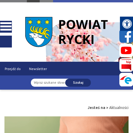
Przejdź do
Newsletter
Szukaj
treści
Jesteś na >
Aktualności