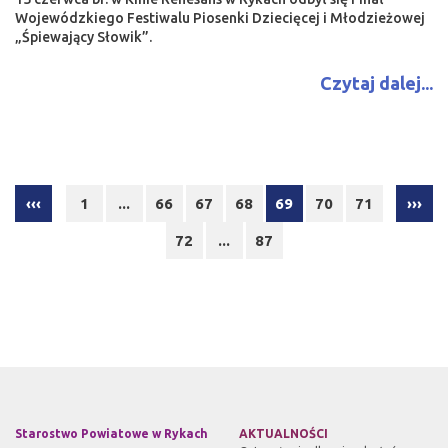
Wojewódzkiego Festiwalu Piosenki Dziecięcej i Młodzieżowej
„Śpiewający Słowik”.
Czytaj dalej...
‹‹‹
1
...
66
67
68
69
70
71
›››
72
...
87
Starostwo Powiatowe w Rykach
AKTUALNOŚCI