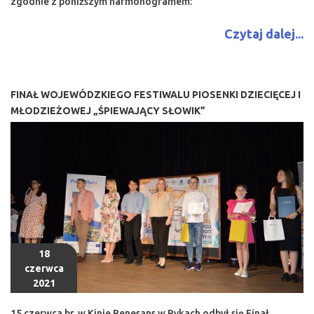
zgodnie z poniższym harmonogramem:
Czytaj dalej...
FINAŁ WOJEWÓDZKIEGO FESTIWALU PIOSENKI DZIECIĘCEJ I
MŁODZIEŻOWEJ „ŚPIEWAJĄCY SŁOWIK”
18
czerwca
2021
15 czerwca br. w Kinie Renesans w Rykach odbył się Finał