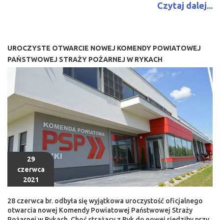
Czytaj dalej...
UROCZYSTE OTWARCIE NOWEJ KOMENDY POWIATOWEJ
PAŃSTWOWEJ STRAŻY POŻARNEJ W RYKACH
29
czerwca
2021
28 czerwca br. odbyła się wyjątkowa uroczystość oficjalnego
otwarcia nowej Komendy Powiatowej Państwowej Straży
Pożarnej w Rykach. Choć strażacy z Ryk do nowej siedziby przy