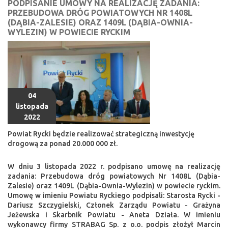
PODPISANIE UMOWY NA REALIZACJĘ ZADANIA:
PRZEBUDOWA DRÓG POWIATOWYCH NR 1408L
(DĄBIA-ZALESIE) ORAZ 1409L (DĄBIA-OWNIA-
WYLEZIN) W POWIECIE RYCKIM
04
listopada
2022
Powiat Rycki będzie realizować strategiczną inwestycję
drogową za ponad 20.000 000 zł.
W dniu 3 listopada 2022 r. podpisano umowę na realizację
zadania: Przebudowa dróg powiatowych Nr 1408L (Dąbia-
Zalesie) oraz 1409L (Dąbia-Ownia-Wylezin) w powiecie ryckim.
Umowę w imieniu Powiatu Ryckiego podpisali: Starosta Rycki -
Dariusz Szczygielski, Członek Zarządu Powiatu - Grażyna
Jeżewska i Skarbnik Powiatu - Aneta Działa. W imieniu
wykonawcy firmy STRABAG Sp. z o.o. podpis złożył Marcin