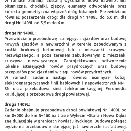
W ramach zadania zostaną wykonane: nowa nawierzchnia
bitumiczna, chodniki, zjazdy, elementy odwodnienia oraz
korekta geometryczna włączeń dróg lokalnych. Przewidziano
również poszerzenia dróg: dla drogi Nr 1408L do 6,0 m, dla
drogi Nr 1409L od 5,5 m do 6 m.
droga Nr 1408L:
Przewidziano przebudowę istniejących zjazdów oraz budowę
nowych zjazdów o nawierzchni w terenie zabudowanym z
kostki brukowej betonowej lub z mieszanki kruszywa
niezwiązanego, a poza terenem zabudowanym z mieszanki
kruszywa niezwiązanego. Zaprojektowano odtworzenie
lokalne istniejących rowów przydrożnych oraz budowę
przepustów pod zjazdami w ciągu rowów przydrożnych.
W ramach zadania nastąpi również usunięcie kolizji
elektroenergetycznych linii kablowych i napowietrznych NN i
SN oraz przebudowa sieci telekomunikacyjnej Feromedia
kolidującej z przebudową drogi powiatowej.
droga 1409L:
Zadanie obejmuje przebudowę drogi powiatowej Nr 1409L od
km 0+000 do km 5+460 na trasie Wylezin –Stara i Nowa Dąbia
znajdującej się w granicach Powiatu Ryckiego. Budowa polegać
będzie na przebudowie istniejącej już nawierzchni asfaltowej.