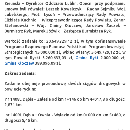
Zieliński – Dyrektor Oddziału Lublin. Obecni przy podpisaniu
umowy byli również: Leszek Kowalczyk – Radny Sejmiku Woj.
Lubelskiego, Piotr Łysoń – Przewodniczący Rady Powiatu,
Elżbieta Kuchnio – Wiceprzewodnicząca Rady Powiatu, Zenon
Stefanowski – Wójt Gminy Kłoczew, Jarosław Żaczek –
Burmistrz Ryk, Marek Jóźwik – Zastępca Burmistrza Ryk.
Wartość zadania to: 20.649.729,12 zł, w tym dofinansowanie
Programu Rządowego Fundusz Polski Ład: Program Inwestycji
Strategicznych 15.000.000 zł, wkład własny: 5.649.729,12 zł, w
tym Powiat Rycki 3.260.633,03 zł,
Gmina Ryki
2.000.000 zł,
Gmina Kłoczew
389.096,09 zł.
Zakres zadania:
Zadanie obejmuje przebudowę dwóch ciągów drogowych w
powiecie ryckim:
­ nr 1408L Dąbia – Zalesie od km 1+146 do km 4+017,8 o długości
2,871 km
­ nr 1409L Dąbia – Ownia - Wylezin od km 0+000 do km 5+460, o
długości 5,46 km.