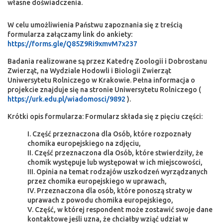
własne doświadczenia.
W celu umożliwienia Państwu zapoznania się z treścią
formularza załączamy link do ankiety:
https://forms.gle/Q85Z9Ri9xmvM7x237
Badania realizowane są przez Katedrę Zoologii i Dobrostanu
Zwierząt, na Wydziale Hodowli i Biologii Zwierząt
Uniwersytetu Rolniczego w Krakowie. Pełna informacja o
projekcie znajduje się na stronie Uniwersytetu Rolniczego (
https://urk.edu.pl/wiadomosci/9892
).
Krótki opis formularza: Formularz składa się z pięciu części:
Część przeznaczona dla Osób, które rozpoznały
chomika europejskiego na zdjęciu,
Część przeznaczona dla Osób, które stwierdziły, że
chomik występuje lub występował w ich miejscowości,
Opinia na temat rodzajów uszkodzeń wyrządzanych
przez chomika europejskiego w uprawach,
Przeznaczona dla osób, które ponoszą straty w
uprawach z powodu chomika europejskiego,
Część, w której respondent może zostawić swoje dane
kontaktowe jeśli uzna, że chciałby wziąć udział w