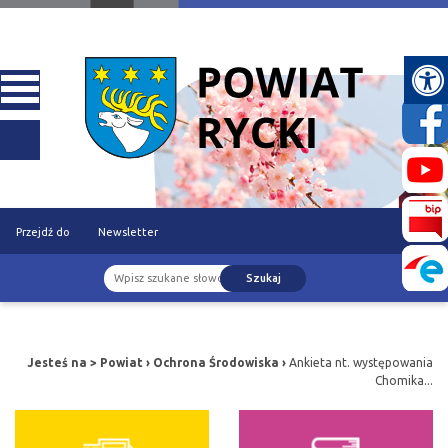
Przejdź do
Newsletter
Szukaj
treści
Jesteś na >
Powiat
›
Ochrona Środowiska
›
Ankieta nt. występowania
Chomika...