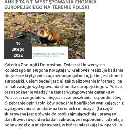
ANKIETA NT. WYSTĘPOWANIA CHOMIKA
EUROPEJSKIEGO NA TERENIE POLSKI
16
lutego
2022
Katedra Zoologii i Dobrostanu Zwierząt Uniwersytetu
Rolniczego im. Hugona Kołłątaja w Krakowie realizuje badania
dotyczące krytycznie zagrożonego gatunku, jakim jest chomik
europejski. Celem badań jest: a) zaktualizowanie informacji na
temat zasięgu występowania chomika europejskiego w Polsce,
b) rozpoznanie wiedzy na temat występowania gatunku w
Polsce, szczególnie w miejscach zamieszkania respondentów,
c) zebranie opinii rolników odnośnie konfliktów wynikających z
występowania chomików na terenach rolniczych (ta część
skierowana jest głównie do osób zajmujących się uprawą roli,
działkowiczów). Idea badań zakłada, że respondenci udzielają
odpowiedzi dla miejscowości, w której mieszkają i w oparciu o